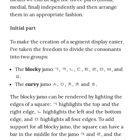
medial, final) independently and then arrange 
them in an appropriate fashion.
Initial part
To make the creation of a segment display easier, 
I've taken the freedom to divide the consonants 
into two groups:
The
blocky
jamo ㄱ, ㅋ, ㄴ, ㄷ, ㅌ, ㄹ, ㅁ, ㅂ, and
ㅍ.
The
curvy
jamo ㅅ, ㅇ, ㅈ, ㅊ and ㅎ.
The blocky jamo can be rendered by lighting the 
edges of a square: ㄱ highlights the top and the 
right edge, ㄴ highlights the left and the bottom 
edge, and ㅁ highlights all four edges. To add 
support for all blocky jamo, the square can have a 
bar in the middle for the jamo ㅋ and ㄹ, and the 