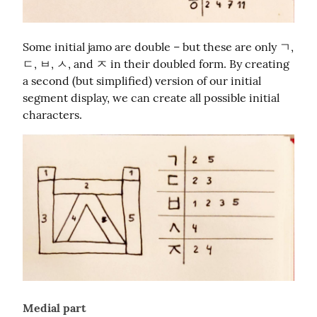
Some initial jamo are double – but these are only ㄱ, 
ㄷ, ㅂ, ㅅ, and ㅈ in their doubled form. By creating 
a second (but simplified) version of our initial 
segment display, we can create all possible initial 
characters.
Medial part