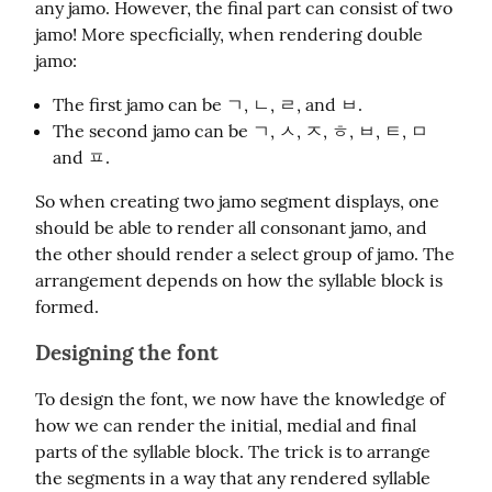
any jamo. However, the final part can consist of two 
jamo! More specficially, when rendering double 
jamo:
The first jamo can be ㄱ, ㄴ, ㄹ, and ㅂ.
The second jamo can be ㄱ, ㅅ, ㅈ, ㅎ, ㅂ, ㅌ, ㅁ
and ㅍ.
So when creating two jamo segment displays, one 
should be able to render all consonant jamo, and 
the other should render a select group of jamo. The 
arrangement depends on how the syllable block is 
formed.
Designing the font
To design the font, we now have the knowledge of 
how we can render the initial, medial and final 
parts of the syllable block. The trick is to arrange 
the segments in a way that any rendered syllable 