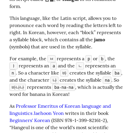
form.
This language, like the Latin script, allows you to 
pronounce each word by reading the letters left to 
right. In Korean, however, each “block” represents 
a syllable block, which contains all the 
jamo
(symbols) that are used in the syllable.
For example, the 
 represents a 
 or 
, the 
ㅂ
p
b
 represents an 
 and the 
 represents an 
ㅏ
a
ㄴ
. So a character like 
 creates the syllable 
, 
n
바
ba
and the character 
 creates the syllable 
. So 
나
na
 represents 
, which is actually the 
바나나
ba-na-na
word for banana in Korean!
As 
Professor Emeritus of Korean language and 
linguistics Jaehoon Yeon
 writes in their book 
Beginners' Korean
 (ISBN 978-1-399-82161-2), 
“Hangeul is one of the world's most scientific 