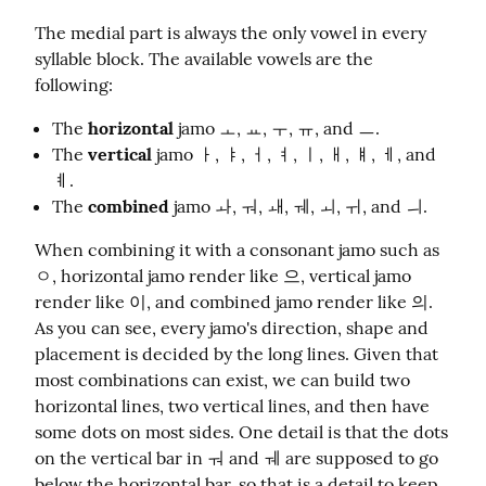
The medial part is always the only vowel in every 
syllable block. The available vowels are the 
following:
The
horizontal
jamo ㅗ, ㅛ, ㅜ, ㅠ, and ㅡ.
The
vertical
jamo ㅏ, ㅑ, ㅓ, ㅕ, ㅣ, ㅐ, ㅒ, ㅔ, and
ㅖ.
The
combined
jamo ㅘ, ㅝ, ㅙ, ㅞ, ㅚ, ㅟ, and ㅢ.
When combining it with a consonant jamo such as 
ㅇ, horizontal jamo render like 으, vertical jamo 
render like 이, and combined jamo render like 의. 
As you can see, every jamo's direction, shape and 
placement is decided by the long lines. Given that 
most combinations can exist, we can build two 
horizontal lines, two vertical lines, and then have 
some dots on most sides. One detail is that the dots 
on the vertical bar in ㅝ and ㅞ are supposed to go 
below the horizontal bar, so that is a detail to keep 